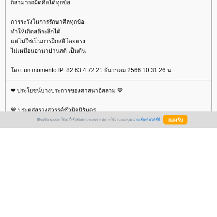
ก็สามารถผิดศีลได้ทุกข้อ
การระวังในการรักษาศีลทุกข้อ
ทำให้เกิดสติระลึกได้
ต่ไม่ใช่เป็นการฝึกสติโดยตรง
ไม่เหมือนอานาปานสติ เป็นต้น
ดย: un momento IP: 82.63.4.72 21 ธันวาคม 2566 10:31:26 น.
❤ ประโยชน์บางประการของศาสนาอิสลาม 💙
💙 ประตูสู่สรวงสวรรค์ชั่วนิจนิรันดร
BlogGang.com ใช้คุกกี้เพื่อพัฒนาประสบการณ์การใช้งานของคุณ
อ่านเพิ่มเติมได้ที่นี่
❤ การช่วยให้พ้นจากขุมนรก
💙 ความเกษมสำราญและความสันติภายในอย่างแท้จริง
❤ การให้อภัยต่อบาปที่ผ่านมาทั้งปวง
💙 สิทธิมนุษยชนและความยุติธรรมในศาสนาอิสลาม
❤ านภาพของสตรีในศาสนาอิสลามเป็นอย่างไร?