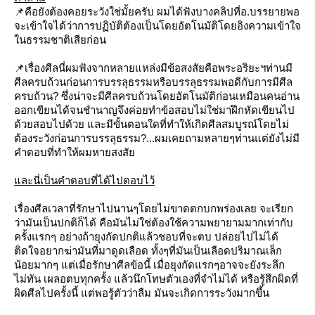
📌คือยังต้องคอยระวังใช่มั้ยครับ ผมได้ฟังบางคลิปที่อ.บรรยายพอ
จะเข้าใจได้ว่าการปฏิบัติต้องเป็นโดยอัตโนมัติโดยอิงความเข้าใจ
นธรรมชาติเสียก่อน
📌เรื่องศีลนี่ผมฟังจากหลายแหล่งมีข้อสงสัยคือพระอริยะฯท่านมี
ศีลครบถ้วนก่อนการบรรลุธรรมหรือบรรลุธรรมพอดีกับการมีศีล
ครบถ้วน? ซึ่งน่าจะมีศีลครบถ้วนโดยอัตโนมัติก่อนเหมือนคนอ่าน
ออกเขียนได้จนชำนาญจึงค่อยทำข้อสอบไม่ใช่มาฝึกหัดเขียนไป
ด้วยสอบไปด้วย และมีขั้นตอนใดที่ทำให้เกิดศีลสมบูรณ์โดยไม่
ต้องระวังก่อนการบรรลุธรรม?...ผมเคยถามหลายๆท่านแต่ยังไม่มี
คำตอบที่ทำให้ผมหายสงสั
ละนี่เป็นคำตอบที่ได้ไปตอบไว้
เรื่องศีลเวลาที่รักษาไปนานๆโดยไม่ขาดตกบกพร่องเลย จะเรียก
ว่ามันเป็นปกติก็ได้ คือมันไม่ใช่ต้องใช้ความพยายามมากเท่ากับ
ครั้งแรกๆ อย่างถ้ายุงกัดปกติแล้วชอบที่จะตบ ปล่อยไปไม่ได้
ติดใจอยากฆ่ามันที่มาดูดเลือด ทั้งๆที่มันเป็นเลือดปริมาณเล็ก
น้อยมากๆ แต่เมื่อรักษาศีลข้อนี้ เมื่อยุงกัดแรกๆอาจจะยังระลึก
ไม่ทัน เผลอตบทุกครั้ง แล้วนึกโทษตัวเองที่จำไม่ได้ หรือรู้สึกผิดที่
ผิดศีลไปครั้งนี้ แต่พอรู้ตัวว่าลืม มันจะเกิดการระวังมากขึ้น