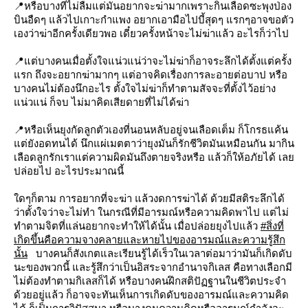
📍หรือบางทีไม่ลืมแต่มันอยากจะฆ่ามากเพราะกินเลือดซะพุงป่อง
บินอืดๆ แล้วไปเกาะกำแพง อยากเอามือไปบี้สุดๆ แรกๆอาจขอตัว
เองว่าฆ่าอีกครั้งเดียวพอ เดี๋ยวครั้งหน้าจะไม่ฆ่าแล้ว อะไรก็ว่าไป
📍แต่บางคนเมื่อตั้งใจแน่วแน่ว่าจะไม่ฆ่าก็อาจระลึกได้ตั้งแต่ครั้ง
รก ถึงจะอยากฆ่ามากๆ แต่อาจคิดเรื่องการละอายต่อบาป หรือ
บางคนไม่ต้องนึกอะไร ตั้งใจไม่ฆ่าก็ทำตามสัจจะที่ตั้งไว้อย่าง
น่วแน่ ก็จบ ไม่มาคิดเสียดายที่ไม่ได้ฆ่า
📍หรือเห็นยุงกัดลูกตัวเองที่นอนหลับอยู่จนเลือดเต็ม ก็โกรธแค้น
ต่ยังอดทนได้ นึกแผ่เมตตาว่ายุงมันก็รักชีวิตมันเหมือนกัน มากิน
เลือดลูกรักเราแต่ความผิดมันถึงตายจริงหรือ แล้วก็ให้อภัยได้ เล
ปล่อยไป อะไรประมาณนี้
ดๆก็ตาม การอยากที่จะฆ่า แล้วงดการฆ่าได้ ด้วยมีสติระลึกได้
ว่าตั้งใจว่าจะไม่ทำ ในกรณีที่มีอารมณ์หรือความคิดพาไป แต่ไม่
ทำตามจิตที่แล่นอยากจะทำให้ได้นั้น เมื่อปล่อยยุงไปแล้ว
#สิ่งที่
เกิดขึ้นคือความจางคลายและหายไปของอารมณ์และความรู้สึก
นั้น
บางคนก็สังเกตและเรียนรู้ได้เร็วในเวลาต่อมาว่ามันก็เกิดดับ
นะของพวกนี้ และรู้สึกว่าเป็นอิสระจากอำนาจกิเลส คือทางเลือกมี
ไม่ต้องทำตามกิเลสก็ได้ หรือบางคนฝึกสติปัฏฐานในชีวิตประจำ
ด้วยอยู่แล้ว ก็อาจจะทันเห็นการเกิดดับของอารมณ์และความคิด