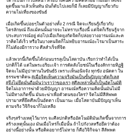
ได้ ก็เป็นการวิปัสสนา หรือบางคนความคิดหรืออารมณ์กำลังจะ
ผุดขึ้นมาแล้วเห็นทัน มันก็ดับไปเลยก็มี ก็เลยมีปัญญาเกี่ยวกับ
ความไม่เที่ยงของขันธ์
เมื่อเกิดขึ้นบ่อยๆในตัวอย่างทั้ง 2 กรณี จิตจะเรียนรู้เกี่ยวกับ
ไตรลักษณ์ ถึงแม้คนนั้นอาจจะไม่ทราบเรื่องนี้ แต่จิตก็เรียนรู้จาก
ประสบการณ์อยู่ ต่อไปเมื่อเกิดยุงกัดจิตก็ปล่อยวางอารมณ์และค
วาคิดได้เร็ว หรือในบางคนจิตก็ไม่หยิบอารมณ์อะไรมาเป็นสาระ
ก็ไม่ต้องมีการวาง ศีลสำเร็จที่จิต
ล้วพวกนี้เกิดขึ้นได้ก่อนบรรลุเป็นโสดาบัน เรียกว่าทำได้เป็น
ปกติก็ได้ แต่ในพระอริยะเจ้า การตัดสังโยชน์ในเรื่องสักกายทิฏฐิ
จิตจะไม่มีอุปาทานในขันธ์5 เพราะเห็นอนิจจัง ทุกขัง อนัตตา ใน
ธรรมชาติตน
#เมื่อจิตเห็นความจริงมันเป็นขั้นปัญญาตัดกิเลส
#จึงไม่ยึดมั่นถือมั่นว่าเราว่าของเรา
#ศีลเหล่านั้นก็เป็นอัตโนมัติ
จิตไม่เอาการฆ่าด้วยมีปัญญา อารมณ์หรือความคิดนั้นมันไม่มี
ไม่มีทางเกิดขึ้น มันจะฆ่าเพื่อตัวตนของใคร?
จิตไม่มีสีลัพพต
ปรามาสที่ยึดศีลเป็นอัตตา เป็นมานะ เมื่อโสดาบันมีปัญญาเห็น
ตามจริง วิจิกิจฉาก็ไม่เหลือ
จริงๆสร้างเหตุไว้มากๆ จะศีลปกติหรืออัตโนมัติมันเกิดขึ้นจากการ
สร้างเหตุนั้นเอง มันเมื่อไหร่ก็เมื่อนั้น ถ้าไปกังวลหรือยึดว่าต้อง
อย่างนี้อย่างนั้น หรือติดอยากรู้ไม่หาย ก็คือวิจิกิจฉา สีลัพพต