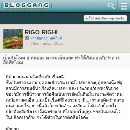
RIGO RIGHI
ฝากข้อความหลังไมค์
ผู้ติดตามบล็อก : 61 คน
เป็นกันไหม อ่านเยอะ ความเห็นแยะ ทำให้ลังเลสงสัยว่าควร
ถือศีลไหม
มีคำถามน่าสนใจเกี่ยวกับเรื่องศีล
ซึ่งเป็นคำถามจากบุคคลเดียวกัน เรามีไปส่องช่องยูทูปช่องนึง ที่ผู้
สอนมีการสอนชี้นำเรื่องศีลแปลกๆ และประกอบกับช่องอื่นบาง
ช่องก็มีการชี้นำว่าการถือศีลเป็นการยึดมั่นถือมั่น เพราะคิดว่าตน
เหนือกว่าคนอื่น และเป็นเรื่องที่ผิดธรรมชาติ... เราเลยคิดว่าหลา
คนอ่านอะไรอย่างนี้แล้วก็จะเกิดลังเลสงสัยเอาได้ แล้วก็เลยไม่
กล้าที่จะถือศีล เราจึงนำคำตอบที่ไปตอบในยูทูปช่องนั้นมาลงไว้
นบล็อคเราด้วย จะได้ช่วยในการตัดสินใจค่ะ
คำถาม